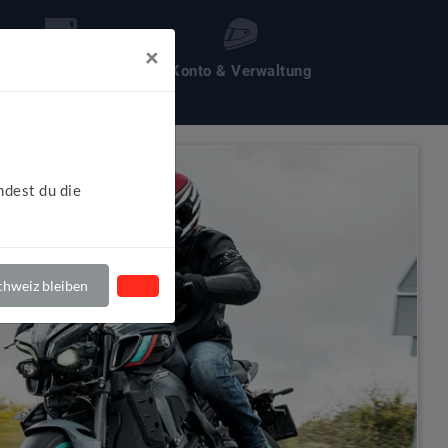
×
les um Motochecker
Konto & Verwaltung
ndest du die
hweiz bleiben