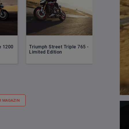
Kawasaki N
e 1200
Triumph Street Triple 765 -
Kofferset 
Limited Edition
(D)
R MAGAZIN