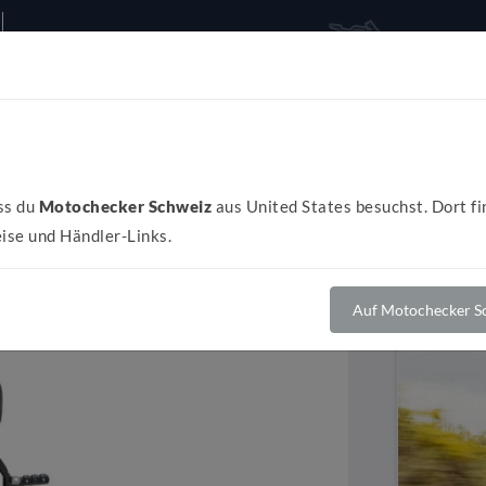
Alles rund ums Bike
Al
ss du
Motochecker Schweiz
aus United States besuchst. Dort fi
ise und Händler-Links.
Auf Motochecker Sc