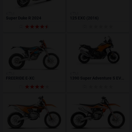
KTM
KTM
Super Duke R 2024
125 EXC (2016)
(2)
(0)
KTM
KTM
FREERIDE E-XC
1390 Super Adventure S EVO 2025
(1)
(0)