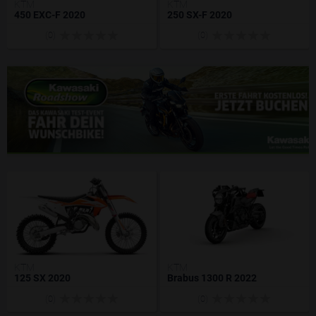
KTM
KTM
450 EXC-F 2020
250 SX-F 2020
(0)
(0)
KTM
KTM
125 SX 2020
Brabus 1300 R 2022
(0)
(0)