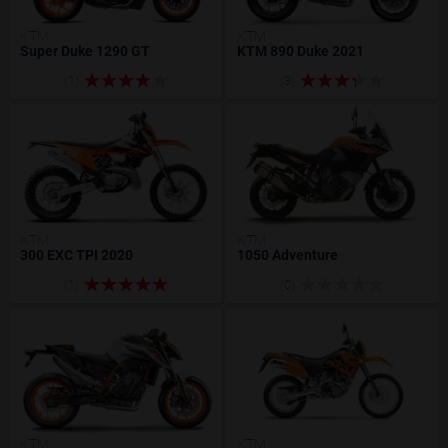
KTM
KTM
Super Duke 1290 GT
KTM 890 Duke 2021
(1)
(3)
KTM
KTM
300 EXC TPI 2020
1050 Adventure
(1)
(0)
KTM
KTM