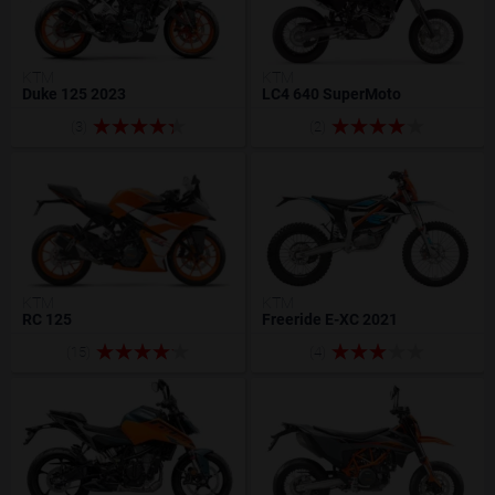
KTM
KTM
Duke 125 2023
LC4 640 SuperMoto
(3)
(2)
KTM
KTM
RC 125
Freeride E-XC 2021
(15)
(4)