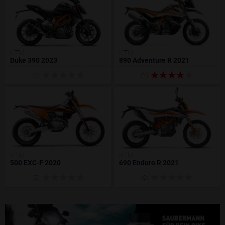
KTM
KTM
Duke 390 2023
890 Adventure R 2021
(0)
(1)
KTM
KTM
500 EXC-F 2020
690 Enduro R 2021
(0)
(0)