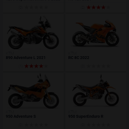
(0)
(2)
KTM
KTM
890 Adventure L 2021
RC 8C 2022
(1)
(0)
KTM
KTM
950 Adventure S
950 SuperEnduro R
(0)
(0)