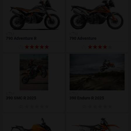
KTM
KTM
790 Adventure R
790 Adventure
(1)
(1)
KTM
KTM
390 SMC R 2025
390 Enduro R 2025
(0)
(0)