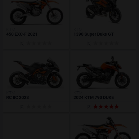
KTM
KTM
450 EXC-F 2021
1390 Super Duke GT
(0)
(0)
KTM
KTM
RC 8C 2023
2024 KTM 790 DUKE
(0)
(3)