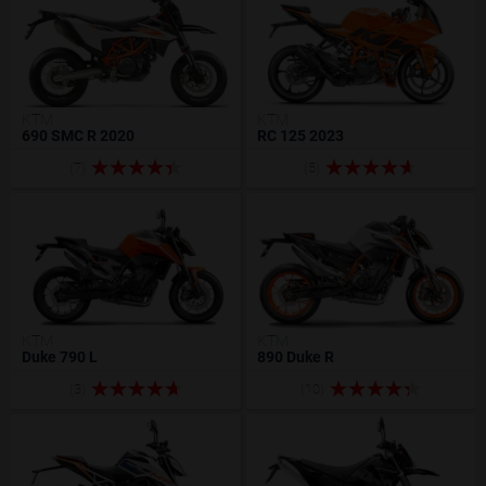
KTM
KTM
690 SMC R 2020
RC 125 2023
(7)
(5)
KTM
KTM
Duke 790 L
890 Duke R
(3)
(10)