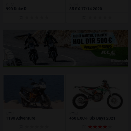
KTM
KTM
990 Duke R
85 SX 17/14 2020
(0)
(0)
KTM
KTM
1190 Adventure
450 EXC-F Six Days 2021
(0)
(1)