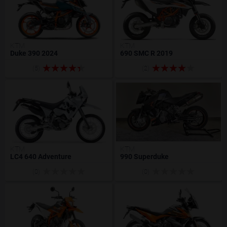
KTM
KTM
Duke 390 2024
690 SMC R 2019
(5)
(2)
KTM
KTM
LC4 640 Adventure
990 Superduke
(0)
(0)