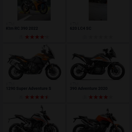
KTM
KTM
Ktm RC 390 2022
620 LC4 SC
(5)
(0)
KTM
KTM
1290 Super Adventure S
390 Adventure 2020
(6)
(3)