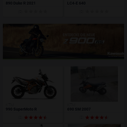
890 Duke R 2021
LC4-E 640
(0)
(0)
KTM
KTM
990 SuperMoto R
690 SM 2007
(2)
(2)