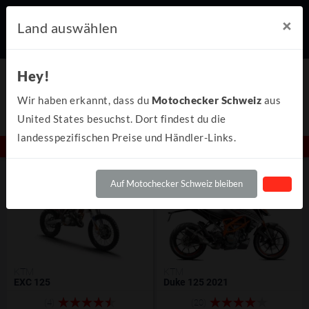
×
Land auswählen
Hey!
Wir haben erkannt, dass du
Motochecker Schweiz
aus
United States besuchst. Dort findest du die
landesspezifischen Preise und Händler-Links.
Alle KTM Motorräder & Modelle auf Motochecker
Auf Motochecker Schweiz bleiben
KTM
KTM
EXC 125
Duke 125 2021
(4)
(20)