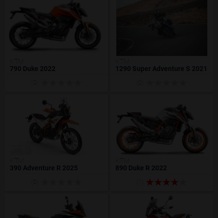
KTM
KTM
790 Duke 2022
1290 Super Adventure S 2021
(0)
(0)
KTM
KTM
390 Adventure R 2025
890 Duke R 2022
(0)
(1)