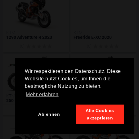
KTM
KTM
1290 Adventure R 2023
Freeride E-XC 2020
(0)
(0)
Wir respektieren den Datenschutz. Diese
Website nutzt Cookies, um Ihnen die
bestmögliche Nutzung zu bieten.
Mehr erfahren
KTM
KTM
250 EXC-F Six Days 2020
250 EXC TPI 2020
(0)
(0)
Alle Cookies
Ablehnen
akzeptieren