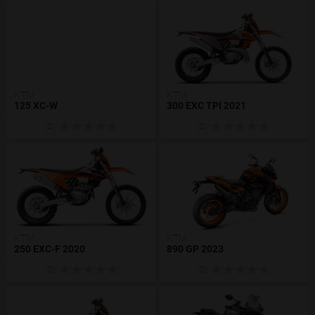
KTM
KTM
125 XC-W
300 EXC TPI 2021
(0)
(0)
KTM
KTM
250 EXC-F 2020
890 GP 2023
(0)
(0)