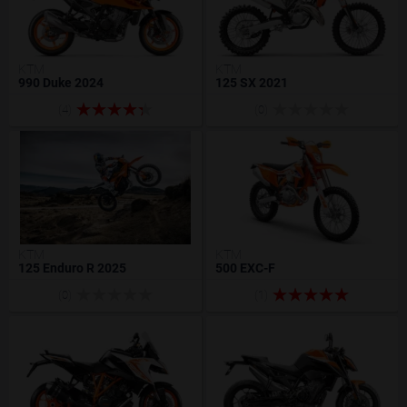
KTM
KTM
990 Duke 2024
125 SX 2021
(4)
(0)
KTM
KTM
125 Enduro R 2025
500 EXC-F
(0)
(1)