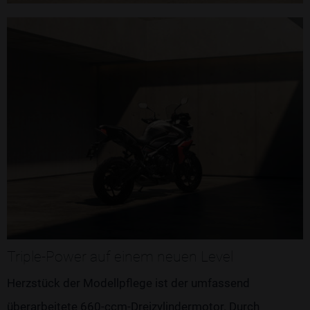
Triple-Power auf einem neuen Level
Herzstück der Modellpflege ist der umfassend
überarbeitete 660-ccm-Dreizylindermotor. Durch