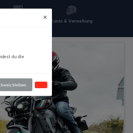
×
les um Motochecker
Konto & Verwaltung
ndest du die
hweiz bleiben