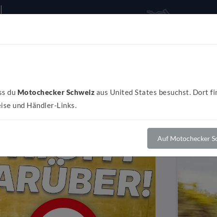
Alles rund ums Bike
Al
ss du
Motochecker Schweiz
aus United States besuchst. Dort fi
ise und Händler-Links.
Auf Motochecker Sc