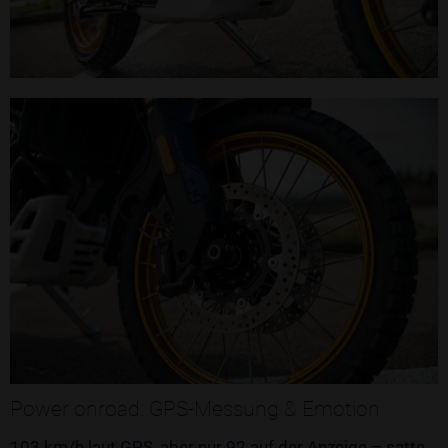
Power onroad: GPS-Messung & Emotion
103 km/h laut GPS, aber nur 92 auf der Anzeige – satte