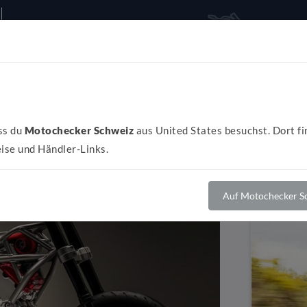
Alles rund ums Bike
Al
ss du
Motochecker Schweiz
aus United States besuchst. Dort fi
ise und Händler-Links.
Auf Motochecker Sc