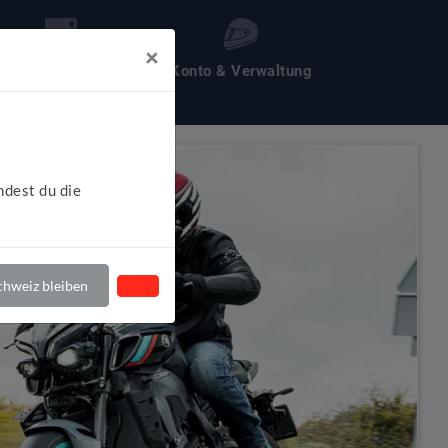
×
les um Motochecker
Konto & Verwaltung
ndest du die
hweiz bleiben