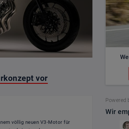
We
rkonzept vor
Powered 
Wir emp
inem völlig neuen V3-Motor für