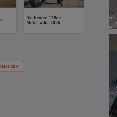
Schnäppch
Die besten 125cc
aufgepasst
P-
Motorräder 2026
Finanzieru
Suzuki-Rol
R MAGAZIN