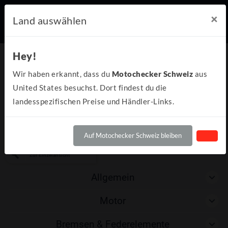
×
Land auswählen
Vergleich
Hey!
(1)
Wir haben erkannt, dass du
Motochecker Schweiz
aus
United States besuchst. Dort findest du die
landesspezifischen Preise und Händler-Links.
Kawasaki
Welches Bike soll
verglichen
Auf Motochecker Schweiz bleiben
werden?
Z900 (70kW) 50th Anniversary
Zur Einzelansicht
Allgemein
Motor
Bremsen & Federelemente