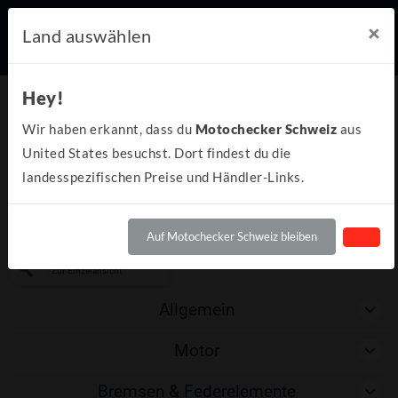
×
Land auswählen
Vergleich
Hey!
(0)
Wir haben erkannt, dass du
Motochecker Schweiz
aus
United States besuchst. Dort findest du die
landesspezifischen Preise und Händler-Links.
Moto Morini
Welches Bike soll
verglichen
Auf Motochecker Schweiz bleiben
werden?
X-Cape 700
Zur Einzelansicht
Allgemein
Motor
Bremsen & Federelemente