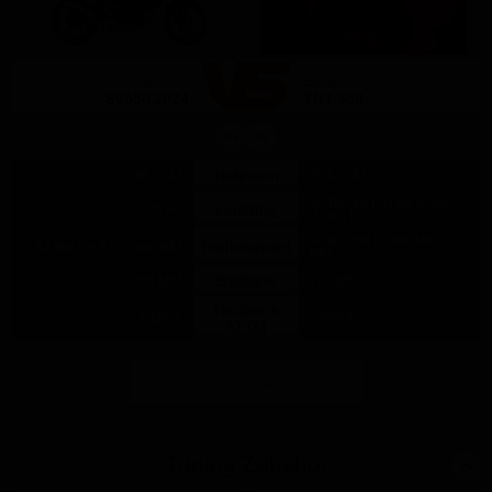
Suzuki
Benelli
SV650 2024
TNT 550
Hubraum
645 CCM
554 CCM
56 PS (48 PS) bei 8.500
Leistung
76 PS
U/min PS
54 Nm bei 5.500 U/min
Drehmoment
64 Nm bei 8100/min NM
NM
Sitzhöhe
785 MM
785 MM
Neupreis
7.490 €
7.999 €
AT (€)
Mehr Details
Tuning Zubehör