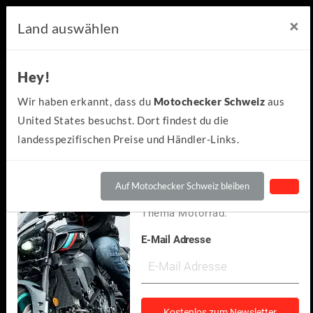
×
×
Motochecker Newsletter
Land auswählen
Hey!
Hey!
Kennst du schon den
Wir haben erkannt, dass du
Motochecker Schweiz
aus
kostenlosen Motochecker-
United States besuchst. Dort findest du die
Newsletter?
landesspezifischen Preise und Händler-Links.
Wir informieren dich
regelmäßig über Neuigkeiten
Auf Motochecker Schweiz bleiben
und spannendes rund um das
Thema Motorrad.
E-Mail Adresse
Suzuki
SV650 2024
(1)
Kostenlos zum Newsletter