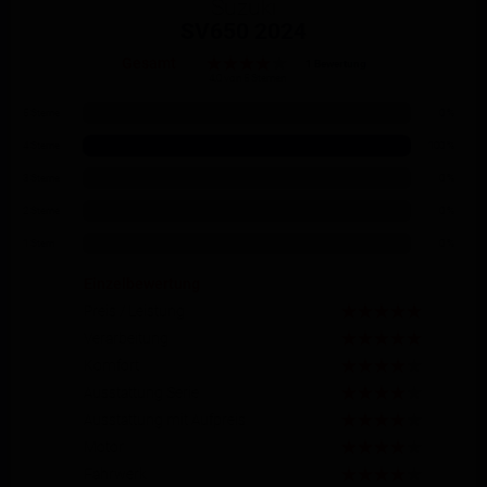
Suzuki
SV650 2024
Gesamt
1 Bewertung
4.0 von 5 Sternen
5 Sterne
0 %
4 Sterne
100 %
3 Sterne
0 %
2 Sterne
0 %
1 Stern
0 %
Einzelbewertung
Preis / Leistung
Verarbeitung
Komfort
Ausstattung Serie
Ausstattung mit Aufpreis
Motor
Fahrwerk