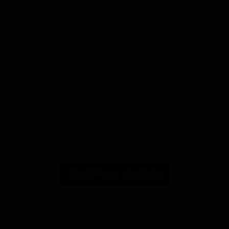
2 Sterne
0 %
1 Stern
0 %
Einzelbewertung
Preis / Leistung
Verarbeitung
Komfort
Ausstattung Serie
Ausstattung mit Aufpreis
Motor
Fahrwerk
Bremsen
BEWERTUNG ABGEBEN