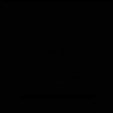
Der Neupreis der Suzuki GSX-S1000 GT 2024 in Österreich liegt
bei 16.890 Euro. Dieses Preis-Leistungs-Verhältnis ist
bemerkenswert, da das Motorrad eine Vielzahl von Premium-
Features und modernster Technologie bietet, die es zu einer
attraktiven Wahl für Sporttourer-Enthusiasten macht.
Bewertung
Die Motochecker Community bewertet das Motorrad
folgendermaßen:
Suzuki
GSX-S1000 GT 2024
Gesamt
1 Bewertung
5.0 von 5 Sternen
5 Sterne
100 %
4 Sterne
0 %
3 Sterne
0 %