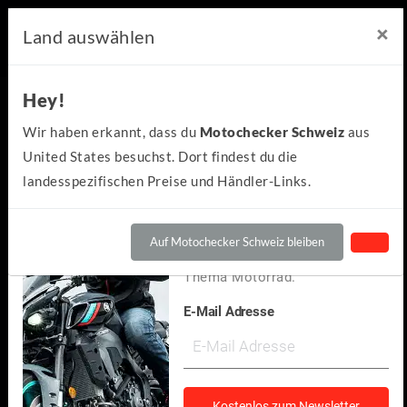
×
×
Motochecker Newsletter
Land auswählen
Hey!
Hey!
Kennst du schon den
Wir haben erkannt, dass du
Motochecker Schweiz
aus
kostenlosen Motochecker-
United States besuchst. Dort findest du die
Newsletter?
landesspezifischen Preise und Händler-Links.
Wir informieren dich
regelmäßig über Neuigkeiten
Auf Motochecker Schweiz bleiben
und spannendes rund um das
Thema Motorrad.
E-Mail Adresse
Suzuki
GSX-S1000 GT 2024
(1)
Kostenlos zum Newsletter