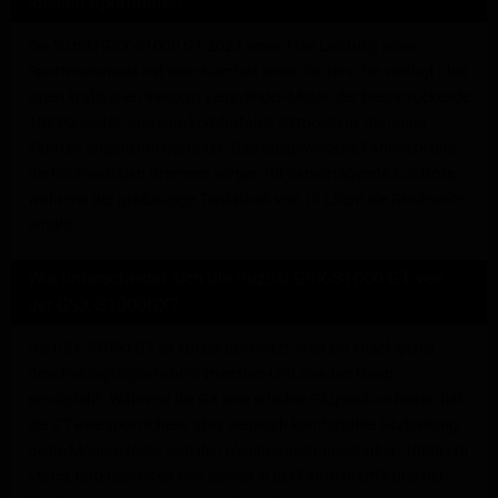
idealen Sporttourer?
Die Suzuki GSX-S1000 GT 2024 vereint die Leistung eines
Sportmotorrads mit dem Komfort eines Tourers. Sie verfügt über
einen kraftvollen 999ccm Vierzylinder-Motor, der beeindruckende
152 PS leistet, und eine komfortable Sitzposition, die lange
Fahrten angenehm gestaltet. Das ausgewogene Fahrwerk und
die hochwertigen Bremsen sorgen für hervorragende Kontrolle,
während der großzügige Tankinhalt von 19 Litern die Reichweite
erhöht.
Wie unterscheidet sich die Suzuki GSX-S1000 GT von
der GSX-S1000GX?
Die GSX-S1000 GT ist kürzer übersetzt, was ein knackigeres
Beschleunigungserlebnis im ersten und zweiten Gang
ermöglicht. Während die GX eine erhöhte Sitzposition bietet, hat
die GT eine sportlichere, aber dennoch komfortable Sitzhaltung.
Beide Modelle teilen sich den gleichen leistungsstarken 1000ccm
Motor, unterscheiden sich jedoch in der Fahrdynamik und der