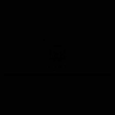
4000
0
Youtube
Test & Résumé
2,601
Sekunden
GPS-Messung
Motochecker
Daten
Flüssigkeitsfinder