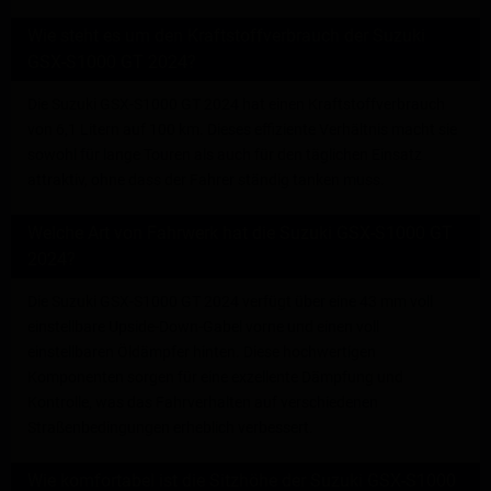
Wie steht es um den Kraftstoffverbrauch der Suzuki
GSX-S1000 GT 2024?
Die Suzuki GSX-S1000 GT 2024 hat einen Kraftstoffverbrauch
von 6,1 Litern auf 100 km. Dieses effiziente Verhältnis macht sie
sowohl für lange Touren als auch für den täglichen Einsatz
attraktiv, ohne dass der Fahrer ständig tanken muss.
Welche Art von Fahrwerk hat die Suzuki GSX-S1000 GT
2024?
Die Suzuki GSX-S1000 GT 2024 verfügt über eine 43 mm voll
einstellbare Upside-Down-Gabel vorne und einen voll
einstellbaren Öldämpfer hinten. Diese hochwertigen
Komponenten sorgen für eine exzellente Dämpfung und
Kontrolle, was das Fahrverhalten auf verschiedenen
Straßenbedingungen erheblich verbessert.
Wie komfortabel ist die Sitzhöhe der Suzuki GSX-S1000