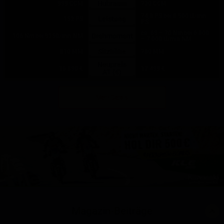
Hubraum
999 CCM
730 CCM
74,8 PS bei 8.500 U/min
Leistung
152 PS
PS
ca. 69 – 70 Nm bei 6.800
Drehmoment
106 Nm bei 9250/min NM
– 7.000 U/min NM
Sitzhöhe
810 MM
780 MM
Neupreis
16.890 €
12.499 €
AT (€)
Mehr Details
Magazin-Beiträge