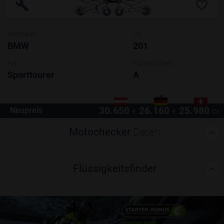
Hersteller
PS
BMW
201
Art
Führerschein
Sporttourer
A
30.650
26.160
25.980
Neupreis
€
€
CH
Motochecker
Daten
Flüssigkeitsfinder