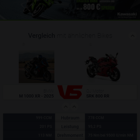
Vergleich
mit ähnlichen Bikes
(0)
(2)
BMW
QJ Motor
M 1000 XR - 2025
SRK 800 RR
Hubraum
999 CCM
778 CCM
Leistung
201 PS
95,2 PS
Drehmoment
113 NM
75 Nm bei 9500 U/min NM