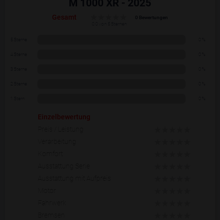
M 1000 XR - 2025
Gesamt
0 Bewertungen
0.0 von 5 Sternen
5 Sterne
0 %
4 Sterne
0 %
3 Sterne
0 %
2 Sterne
0 %
1 Stern
0 %
Einzelbewertung
Preis / Leistung
Verarbeitung
Komfort
Ausstattung Serie
Ausstattung mit Aufpreis
Motor
Fahrwerk
Bremsen