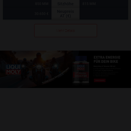
Sitzhöhe
850 MM
815 MM
Neupreis
30.650 €
AT (€)
Mehr Details