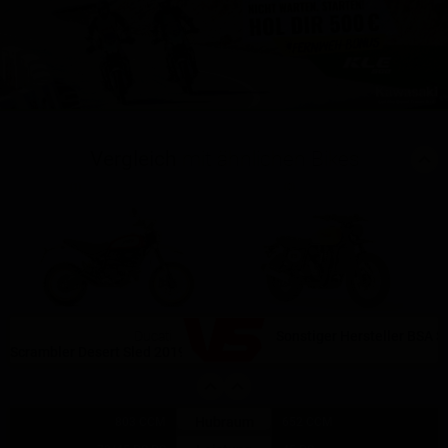
Vergleich
mit ähnlichen Bikes
(1)
(0)
Ducati
Sonstiger Hersteller BSA 
Scrambler Desert Sled 2019
Hubraum
803 CCM
652 CCM