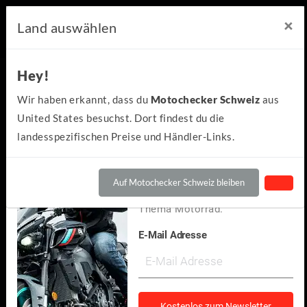
×
×
Motochecker Newsletter
Land auswählen
Hey!
Hey!
Kennst du schon den
Wir haben erkannt, dass du
Motochecker Schweiz
aus
kostenlosen Motochecker-
United States besuchst. Dort findest du die
Newsletter?
landesspezifischen Preise und Händler-Links.
Wir informieren dich
regelmäßig über Neuigkeiten
Auf Motochecker Schweiz bleiben
und spannendes rund um das
Thema Motorrad.
E-Mail Adresse
Ducati
Scrambler Desert Sled 2019
(1)
Kostenlos zum Newsletter