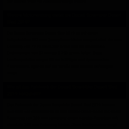
zur idealen Wahl für Abenteuerlustige macht.
Welche Motorleistung bietet die Ducati Scrambler Desert
Sled 2019?
Die Ducati Scrambler Desert Sled 2019 ist mit einem
luftgekühlten 803 ccm Zweizylinder-Motor ausgestattet, der eine
Leistung von 73 PS bei 8.250 U/min und ein maximales
Drehmoment von 67 Nm bei 5.750 U/min liefert. Diese
Leistungsdaten sorgen für ein kräftiges und dynamisches
Fahrerlebnis, egal ob auf der Straße oder abseits befestigter
Wege.
Wie ist das Fahrwerk der Ducati Scrambler Desert Sled
2019 konzipiert?
Das Fahrwerk der Ducati Scrambler Desert Sled 2019 besteht
aus einer voll einstellbaren 46 mm Upside-Down-Gabel mit einem
Federweg von 200 mm vorne und einem Kayaba-Federbein mit
ebenfalls 200 mm Federweg hinten. Diese Konfiguration sorgt