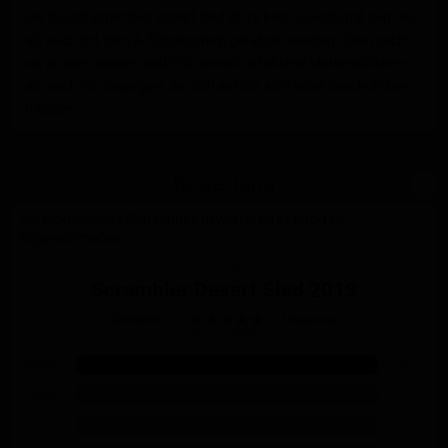
Die Ducati Scrambler Desert Sled 2019 kann sowohl mit dem A2-
als auch mit dem A-Führerschein gefahren werden. Dies macht
sie zu einer idealen Wahl für sowohl erfahrene Motorradfahrer
als auch für diejenigen, die sich auf die A2-Klasse beschränken
müssen.
Bewertung
Die Motochecker Community bewertet das Motorrad
folgendermaßen:
Ducati
Scrambler Desert Sled 2019
Gesamt
1 Bewertung
5.0 von 5 Sternen
5 Sterne
100 %
4 Sterne
0 %
3 Sterne
0 %