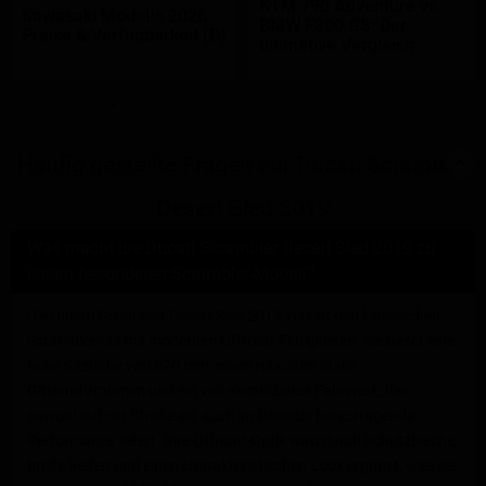
KTM 790 Adventure vs.
Kawasaki Modelle 2026 -
BMW F800 GS: Der
Preise & Verfügbarkeit (D)
ultimative Vergleich
Häufig gestellte Fragen zur Ducati Scrambler
Desert Sled 2019
Was macht die Ducati Scrambler Desert Sled 2019 zu
einem besonderen Scrambler-Modell?
Die Ducati Scrambler Desert Sled 2019 vereint den klassischen
Scrambler-Stil mit modernen Offroad-Fähigkeiten. Sie bietet eine
hohe Sitzhöhe von 870 mm, einen robusten Stahl-
Gitterrohrrahmen und ein voll einstellbares Fahrwerk, das
sowohl auf der Straße als auch im Gelände hervorragende
Performance liefert. Ihre Offroad-Optik wird durch Schutzbleche,
breite Reifen und einen charakteristischen Look ergänzt, was sie