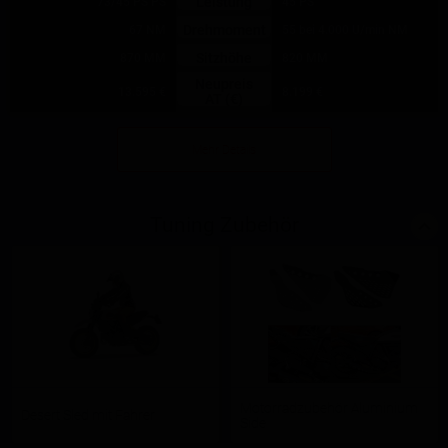
Leistung
73/45 PS PS
45 PS
Drehmoment
67 NM
55 bei 4.000 U/min NM
Sitzhöhe
870 MM
820 MM
Neupreis
13.595 €
8.199 €
AT (€)
Mehr Details
Tuning Zubehör
Motorradzubehör Aluminium
Desert Sled mit Fahrer
Side