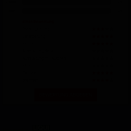
2 Sterne
0 %
1 Stern
0 %
Einzelbewertung
Preis / Leistung
Verarbeitung
Komfort
Ausstattung Serie
Ausstattung mit Aufpreis
Motor
Fahrwerk
Bremsen
BEWERTUNG ABGEBEN
Powered by