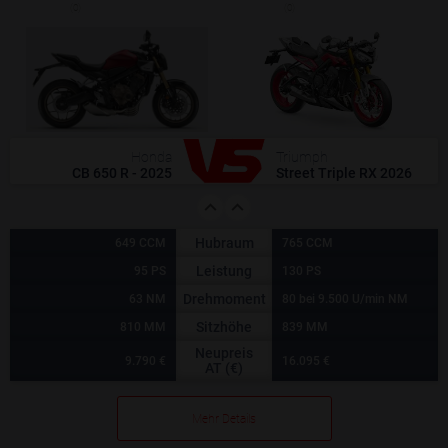
(0)
(0)
Honda
Triumph
CB 650 R - 2025
Street Triple RX 2026
Hubraum
649 CCM
765 CCM
Leistung
95 PS
130 PS
Drehmoment
63 NM
80 bei 9.500 U/min NM
Sitzhöhe
810 MM
839 MM
Neupreis
9.790 €
16.095 €
AT (€)
Mehr Details