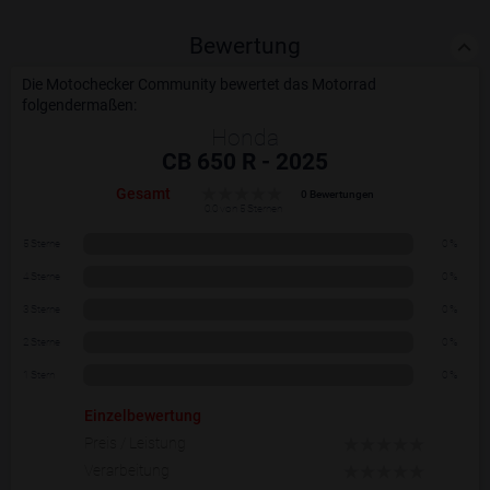
Bewertung
Die Motochecker Community bewertet das Motorrad
folgendermaßen:
Honda
CB 650 R - 2025
Gesamt
0 Bewertungen
0.0 von 5 Sternen
5 Sterne
0 %
4 Sterne
0 %
3 Sterne
0 %
2 Sterne
0 %
1 Stern
0 %
Einzelbewertung
Preis / Leistung
Verarbeitung