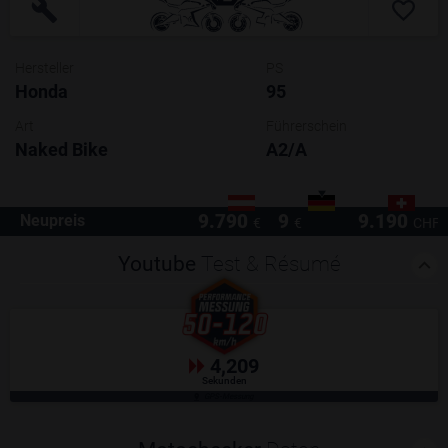
Hersteller
PS
Honda
95
Art
Führerschein
Naked Bike
A2/A
9.790
9
9.190
Neupreis
€
€
CHF
Youtube
Test & Résumé
4,209
Sekunden
GPS-Messung