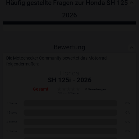
Häufig gestellte Fragen zur Honda SH 125i -
2026
Bewertung
Die Motochecker Community bewertet das Motorrad
folgendermaßen:
Honda
SH 125i - 2026
Gesamt
0 Bewertungen
0.0 von 5 Sternen
5 Sterne
0 %
4 Sterne
0 %
3 Sterne
0 %
2 Sterne
0 %