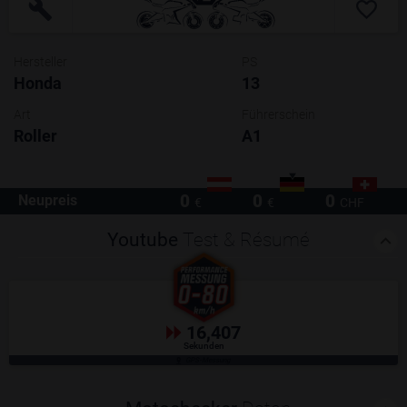
Hersteller
PS
Honda
13
Art
Führerschein
Roller
A1
0
0
0
Neupreis
€
€
CHF
Youtube
Test & Résumé
16,407
Sekunden
GPS-Messung