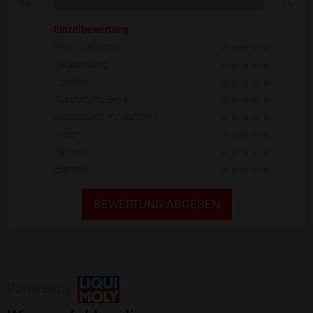
1 Stern
0 %
Einzelbewertung
Preis / Leistung
Verarbeitung
Komfort
Ausstattung Serie
Ausstattung mit Aufpreis
Motor
Fahrwerk
Bremsen
BEWERTUNG ABGEBEN
Powered by