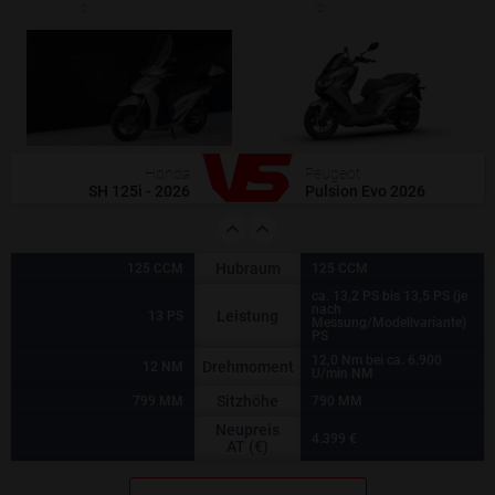
(0)
(0)
Honda
Peugeot
SH 125i - 2026
Pulsion Evo 2026
Hubraum
125 CCM
125 CCM
ca. 13,2 PS bis 13,5 PS (je
nach
Leistung
13 PS
Messung/Modellvariante)
PS
12,0 Nm bei ca. 6.900
Drehmoment
12 NM
U/min NM
Sitzhöhe
799 MM
790 MM
Neupreis
4.399 €
AT (€)