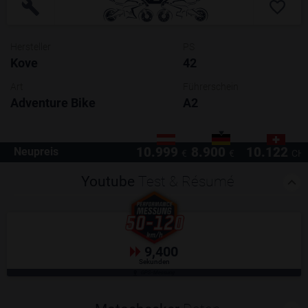
Hersteller
PS
Kove
42
Art
Führerschein
Adventure Bike
A2
10.999
8.900
10.122
Neupreis
€
€
CH
Youtube
Test & Résumé
9,400
Sekunden
GPS-Messung