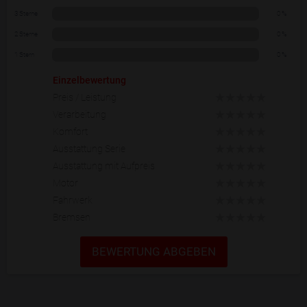
3 Sterne
0 %
2 Sterne
0 %
1 Stern
0 %
Einzelbewertung
Preis / Leistung
Verarbeitung
Komfort
Ausstattung Serie
Ausstattung mit Aufpreis
Motor
Fahrwerk
Bremsen
BEWERTUNG ABGEBEN