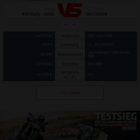
Kove
QJ Motor
450 Rally - 2026
SRT300DX
Hubraum
449 CCM
292 ccm CCM
Leistung
42 PS
ca. 28,6 PS PS
24,5 Nm bei 7.000 U/min
Drehmoment
40 NM
NM
Sitzhöhe
910 MM
860 MM
Neupreis
10.999 €
5 €
AT (€)
Mehr Details