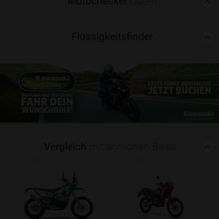
Motochecker
Daten
Flüssigkeitsfinder
Vergleich
mit ähnlichen Bikes
(0)
(0)