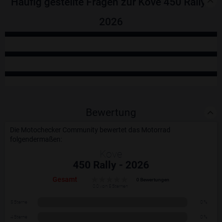
Häufig gestellte Fragen zur Kove 450 Rally -
2026
Bewertung
Die Motochecker Community bewertet das Motorrad
folgendermaßen:
Kove
450 Rally - 2026
Gesamt
0 Bewertungen
0.0 von 5 Sternen
5 Sterne
0 %
4 Sterne
0 %