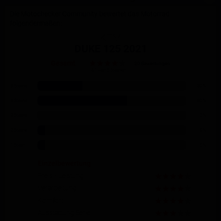
Die Motochecker Community bewertet das Motorrad
folgendermaßen:
KTM
DUKE 125 2021
Gesamt
20 Bewertungen
4.1 von 5 Sternen
5 Sterne
30 %
4 Sterne
60 %
3 Sterne
0 %
2 Sterne
5 %
1 Stern
5 %
Einzelbewertung
Preis / Leistung
Verarbeitung
Komfort
Ausstattung Serie