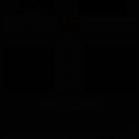
KTM
Sonstiger Hersteller Morbi
DUKE 125 2021
Hubraum
124.7 CCM
124,9 CCM
Leistung
15 @ 9500 U/min PS
13,8 / 9500 rpm PS
Drehmoment
12 @ 7500 U/min NM
10,9 / 6500 rpm NM
Sitzhöhe
830 MM
795 MM
Neupreis
5.399 €
4.500 €
AT (€)
Mehr Details
Tuning Zubehör