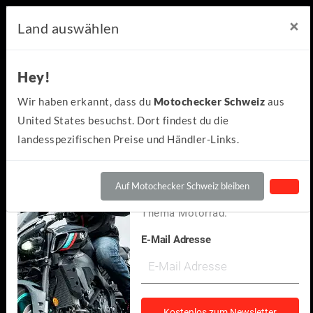
×
×
Motochecker Newsletter
Land auswählen
Hey!
Hey!
Kennst du schon den
Wir haben erkannt, dass du
Motochecker Schweiz
aus
kostenlosen Motochecker-
United States besuchst. Dort findest du die
Newsletter?
landesspezifischen Preise und Händler-Links.
Wir informieren dich
regelmäßig über Neuigkeiten
Auf Motochecker Schweiz bleiben
und spannendes rund um das
Thema Motorrad.
E-Mail Adresse
KTM
DUKE 125 2021
(20)
Kostenlos zum Newsletter