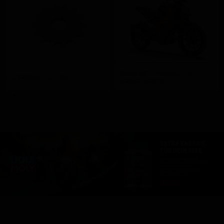
Dekorsatz "Honeycomb"
Ersatzteile z.B. Ritzel
Radical Racing