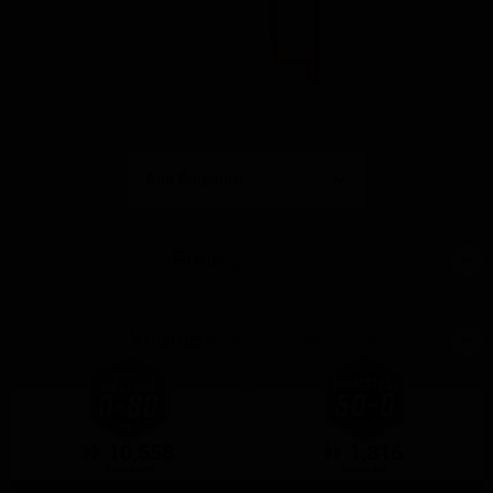
2400
1800
Preis
gebraucht
Youtube
Test & Résumé
10,558
1,816
Sekunden
Sekunden
GPS-Messung
GPS-Messung