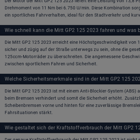
Der Motor der Mitt GP2 125 2023 liefert eine Leistung von 13,8 
Drehmoment von 11 Nm bei 6.750 U/min. Diese Kombination sorg
ein sportliches Fahrverhalten, ideal für den Stadtverkehr und kur
Wie schnell kann die Mitt GP2 125 2023 fahren und was b
Die Mitt GP2 125 2023 erreicht eine Höchstgeschwindigkeit von 1
sicher und zügig auf der Straße unterwegs zu sein, ohne die ge
125ccm-Motorräder zu überschreiten. Die angemessene Geschwind
zwischen sportlichem Fahren und Sicherheit.
Welche Sicherheitsmerkmale sind in der Mitt GP2 125 2023
Die Mitt GP2 125 2023 ist mit einem Anti-Blockier-System (ABS) 
beim Bremsen verhindert und somit die Sicherheit erhöht. Zusätzl
Scheibenbremsen vorne und hinten für eine zuverlässige Bremslei
Fahrsituationen stärkt.
Wie gestaltet sich der Kraftstoffverbrauch der Mitt GP2 
Der genaue Kraftstoffverbrauch der Mitt GP2 125 2023 ist nicht sp