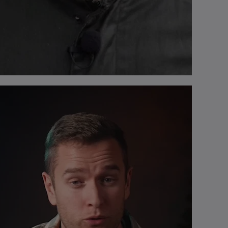
: Neue Referenz
Das perfekte Einsteiger-
 und
Motorrad: Tipps für deinen
enfahrer
Kauf