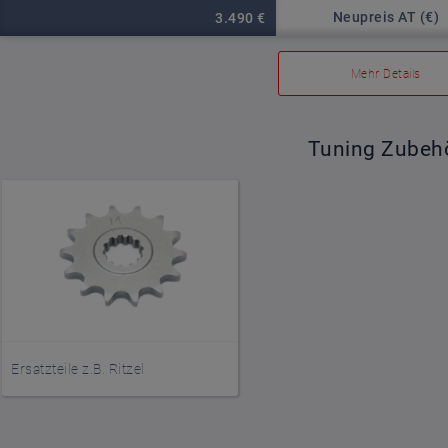
Neupreis AT (€)
3.490 €
Mehr Details
Tuning Zubeh
Ersatzteile z.B. Ritzel