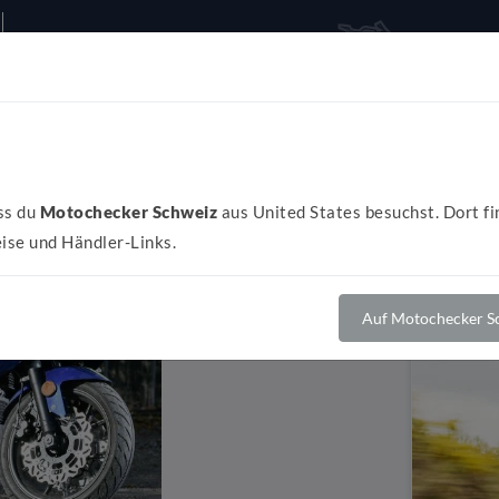
Alles rund ums Bike
Al
ss du
Motochecker Schweiz
aus United States besuchst. Dort fi
ise und Händler-Links.
Auf Motochecker Sc