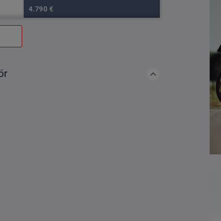
4.790 €
ör