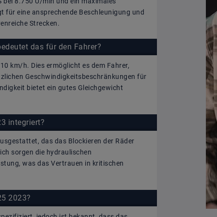
PS bei 8.750 U/min und ein maximales
t für eine ansprechende Beschleunigung und
venreiche Strecken.
edeutet das für den Fahrer?
10 km/h. Dies ermöglicht es dem Fahrer,
setzlichen Geschwindigkeitsbeschränkungen für
igkeit bietet ein gutes Gleichgewicht
 integriert?
ausgestattet, das das Blockieren der Räder
ich sorgen die hydraulischen
stung, was das Vertrauen in kritischen
125 2023?
ezifiziert, jedoch ist bekannt, dass das