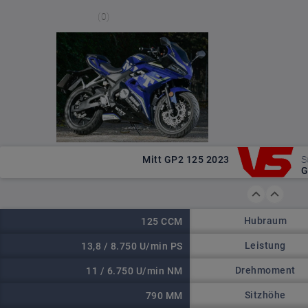
(0)
Mitt GP2 125 2023
S
G
Hubraum
125 CCM
Leistung
13,8 / 8.750 U/min PS
Drehmoment
11 / 6.750 U/min NM
Sitzhöhe
790 MM