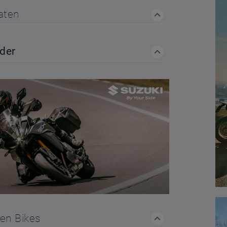
aten
nder
hen Bikes