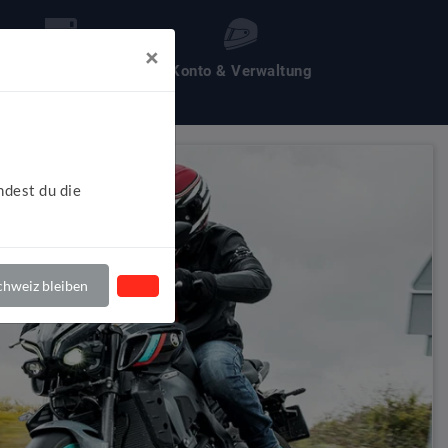
×
les um Motochecker
Konto & Verwaltung
ndest du die
hweiz bleiben