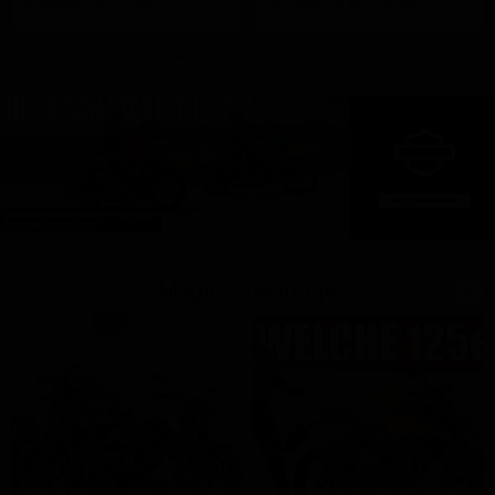
Ersatzteile z.B. Ritzel
Tankpad versch. Farben
Magazin-Beiträge