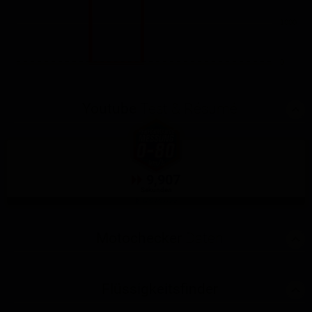
1000
0
Youtube
Test & Résumé
9,907
Sekunden
GPS-Messung
Motochecker
Daten
Flüssigkeitsfinder