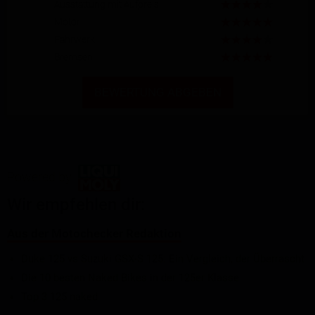
Ausstattung mit Aufpreis
Motor
Fahrwerk
Bremsen
BEWERTUNG ABGEBEN
Powered by
Wir empfehlen dir:
Aus der Motochecker Redaktion
Duke 125 vs Suzuki GSX-S 125: Ein Vergleich, der Überrascht
Die 10 besten Naked Bikes in der 125er Klasse
Top 3 125 naked