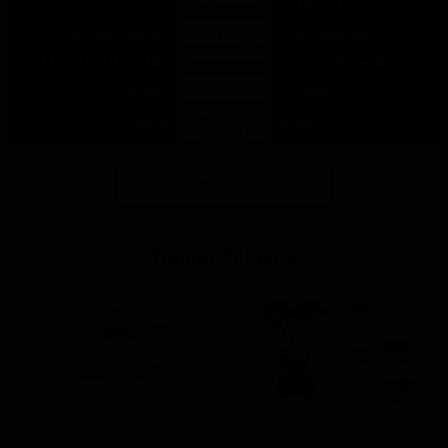
Hubraum
124 CCM
124,9 CCM
Leistung
15 / 109.000 U/min PS
13,8 / 9500 rpm PS
Drehmoment
11,5 / 8.000 U/min NM
10,9 / 6500 rpm NM
Sitzhöhe
785 MM
795 MM
Neupreis
4.390 €
4.500 €
AT (€)
Mehr Details
Tuning Zubehör