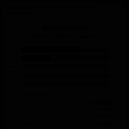
Die Motochecker Community bewertet das Motorrad
folgendermaßen:
Suzuki
GSX-S125 2024
Gesamt
3 Bewertungen
4.7 von 5 Sternen
5 Sterne
67 %
4 Sterne
33 %
3 Sterne
0 %
2 Sterne
0 %
1 Stern
0 %
Einzelbewertung
Preis / Leistung
Verarbeitung
Komfort
Ausstattung Serie