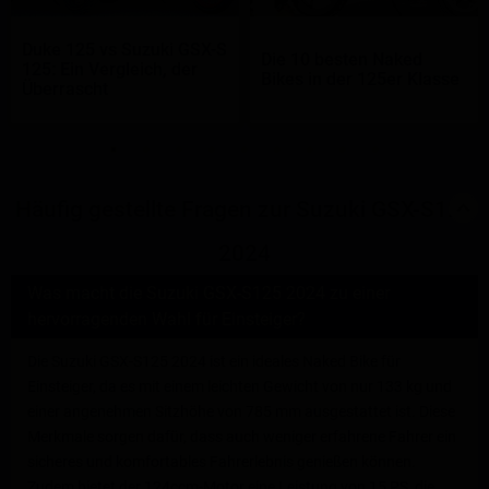
Duke 125 vs Suzuki GSX-S
Die 10 besten Naked
125: Ein Vergleich, der
Bikes in der 125er Klasse
Überrascht
Häufig gestellte Fragen zur Suzuki GSX-S125
2024
Was macht die Suzuki GSX-S125 2024 zu einer
hervorragenden Wahl für Einsteiger?
Die Suzuki GSX-S125 2024 ist ein ideales Naked Bike für
Einsteiger, da es mit einem leichten Gewicht von nur 133 kg und
einer angenehmen Sitzhöhe von 785 mm ausgestattet ist. Diese
Merkmale sorgen dafür, dass auch weniger erfahrene Fahrer ein
sicheres und komfortables Fahrerlebnis genießen können.
Zudem bietet der 124ccm-Motor eine Leistung von 15 PS, die