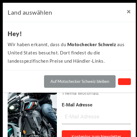
×
×
Motochecker Newsletter
Land auswählen
Hey!
Hey!
Kennst du schon den
Wir haben erkannt, dass du
Motochecker Schweiz
aus
kostenlosen Motochecker-
United States besuchst. Dort findest du die
Newsletter?
landesspezifischen Preise und Händler-Links.
Wir informieren dich
regelmäßig über Neuigkeiten
Auf Motochecker Schweiz bleiben
und spannendes rund um das
Thema Motorrad.
E-Mail Adresse
Suzuki
GSX-S125 2024
(3)
Kostenlos zum Newsletter