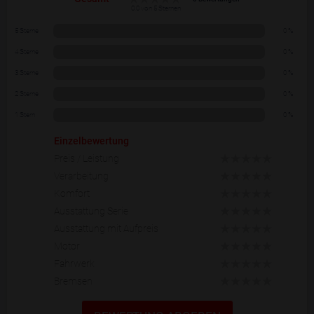
0.0 von 5 Sternen
5 Sterne
0 %
4 Sterne
0 %
3 Sterne
0 %
2 Sterne
0 %
1 Stern
0 %
Einzelbewertung
Preis / Leistung
Verarbeitung
Komfort
Ausstattung Serie
Ausstattung mit Aufpreis
Motor
Fahrwerk
Bremsen