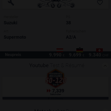
Hersteller
PS
Suzuki
38
Art
Führerschein
Supermoto
A2/A
9.990
9.699
9.340
Neupreis
€
€
CHF
Youtube
Test & Résumé
7,339
Sekunden
GPS-Messung