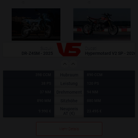
(0)
(0)
Suzuki
Ducati
DR-Z4SM - 2025
Hypermotard V2 SP - 2026
Hubraum
398 CCM
890 CCM
Leistung
38 PS
120 PS
Drehmoment
37 NM
94 NM
Sitzhöhe
890 MM
880 MM
Neupreis
9.990 €
23.495 €
AT (€)
Mehr Details