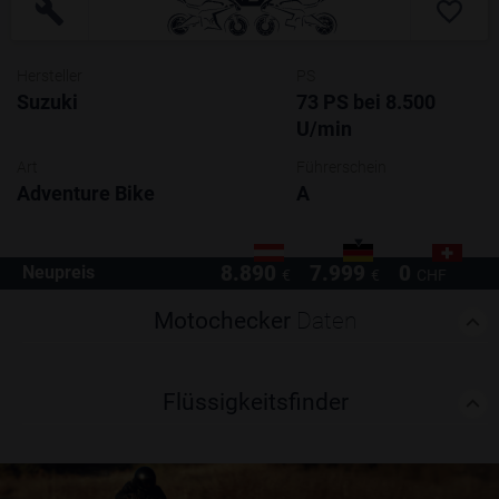
Hersteller
PS
Suzuki
73 PS bei 8.500 
U/min
Art
Führerschein
Adventure Bike
A
8.890
7.999
0
Neupreis
€
€
CHF
Motochecker
Daten
Flüssigkeitsfinder