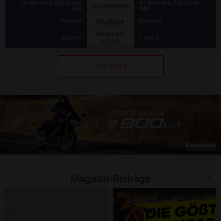
64 Nm bei 6.800 U/min
43 Nm bei 6.750 U/min
Drehmoment
NM
NM
Sitzhöhe
795 MM
820 MM
Neupreis
8.890 €
7.490 €
AT (€)
Mehr Details
Magazin-Beiträge