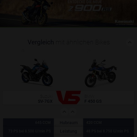
Vergleich
mit ähnlichen Bikes
(0)
(1)
Suzuki
BMW
SV-7GX
F 450 GS
Hubraum
645 CCM
420 CCM
Leistung
73 PS bei 8.500 U/min PS
48 PS bei 8.750 U/min PS