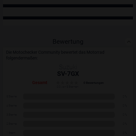
Bewertung
Die Motochecker Community bewertet das Motorrad
folgendermaßen:
Suzuki
SV-7GX
Gesamt
0 Bewertungen
0.0 von 5 Sternen
5 Sterne
0 %
4 Sterne
0 %
3 Sterne
0 %
2 Sterne
0 %
1 Stern
0 %