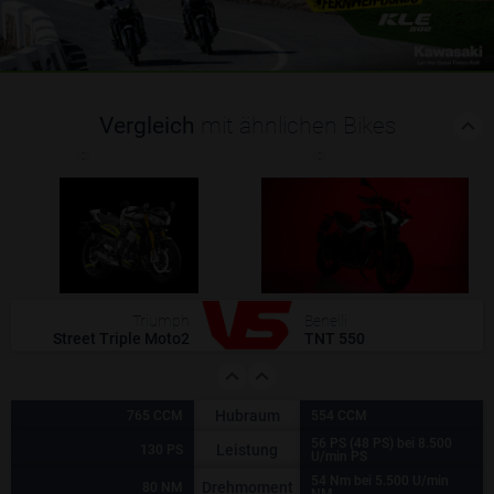
Vergleich
mit ähnlichen Bikes
(0)
(0)
Triumph
Benelli
Street Triple Moto2
TNT 550
Hubraum
765 CCM
554 CCM
56 PS (48 PS) bei 8.500
Leistung
130 PS
U/min PS
54 Nm bei 5.500 U/min
Drehmoment
80 NM