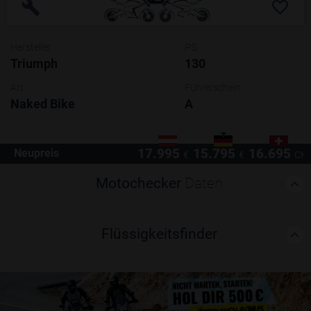
Hersteller
PS
Triumph
130
Art
Führerschein
Naked Bike
A
17.995
15.795
16.695
Neupreis
€
€
CH
Motochecker
Daten
Flüssigkeitsfinder