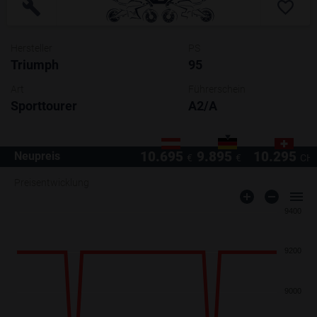
Hersteller
PS
Triumph
95
Art
Führerschein
Sporttourer
A2/A
10.695
9.895
10.295
Neupreis
€
€
CH
Preisentwicklung
9400
9200
9000