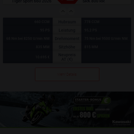
Tiger Sport 660 2026
SRK 800 RR
Hubraum
660 CCM
778 CCM
Leistung
95 PS
95,2 PS
Drehmoment
68 Nm bei 8250 U/min NM
75 Nm bei 9500 U/min NM
Sitzhöhe
835 MM
815 MM
Neupreis
10.695 €
AT (€)
Mehr Details