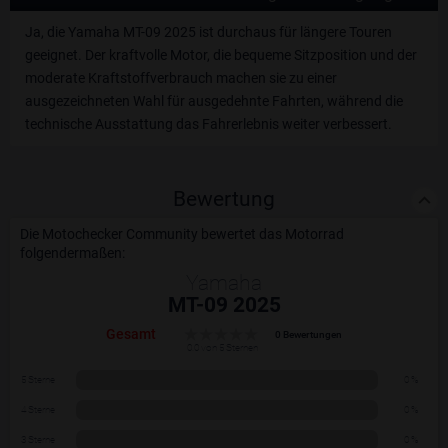
Ja, die Yamaha MT-09 2025 ist durchaus für längere Touren
geeignet. Der kraftvolle Motor, die bequeme Sitzposition und der
moderate Kraftstoffverbrauch machen sie zu einer
ausgezeichneten Wahl für ausgedehnte Fahrten, während die
technische Ausstattung das Fahrerlebnis weiter verbessert.
Bewertung
Die Motochecker Community bewertet das Motorrad
folgendermaßen:
Yamaha
MT-09 2025
Gesamt
0 Bewertungen
0.0 von 5 Sternen
5 Sterne
0 %
4 Sterne
0 %
3 Sterne
0 %