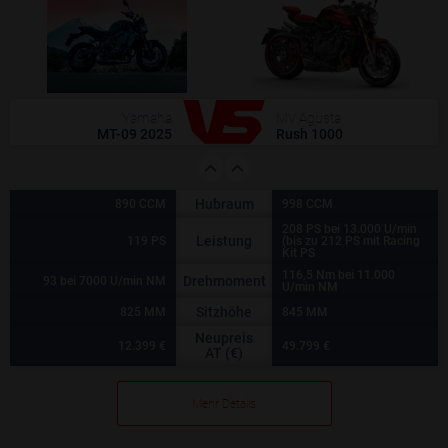
Yamaha
MV Agusta
MT-09 2025
Rush 1000
Hubraum
890 CCM
998 CCM
208 PS bei 13.000 U/min
Leistung
119 PS
(bis zu 212 PS mit Racing
Kit PS
116,5 Nm bei 11.000
Drehmoment
93 bei 7000 U/min NM
U/min NM
Sitzhöhe
825 MM
845 MM
Neupreis
12.399 €
49.799 €
AT (€)
Mehr Details