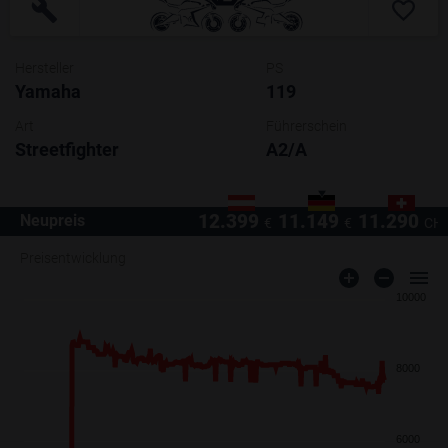
Hersteller
PS
Yamaha
119
Art
Führerschein
Streetfighter
A2/A
12.399
11.149
11.290
Neupreis
€
€
CH
Preisentwicklung
10000
8000
6000