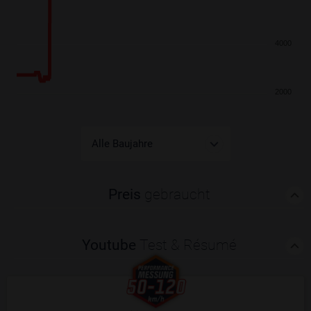
4000
2000
Preis
gebraucht
Youtube
Test & Résumé