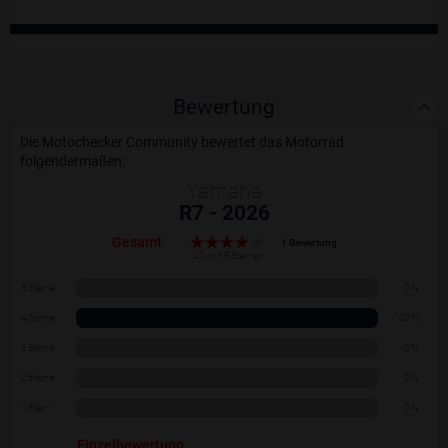
Bewertung
Die Motochecker Community bewertet das Motorrad
folgendermaßen:
Yamaha
R7 - 2026
Gesamt
1 Bewertung
4.0 von 5 Sternen
5 Sterne
0 %
4 Sterne
100 %
3 Sterne
0 %
2 Sterne
0 %
1 Stern
0 %
Einzelbewertung