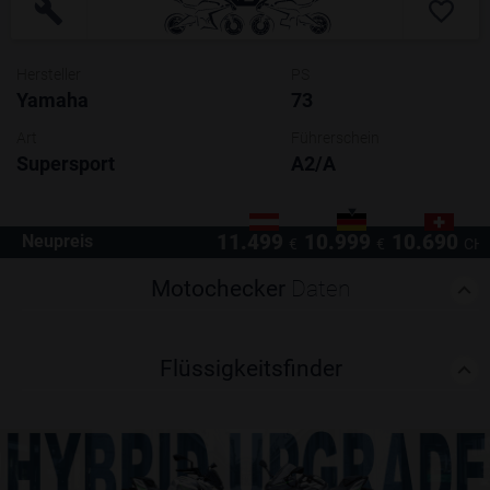
Hersteller
PS
Yamaha
73
Art
Führerschein
Supersport
A2/A
11.499
10.999
10.690
Neupreis
€
€
CH
Motochecker
Daten
Flüssigkeitsfinder