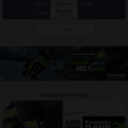
Sitzhöhe
830 MM
851 MM
Neupreis
11.499 €
AT (€)
Mehr Details
Magazin-Beiträge