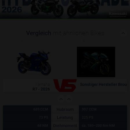
Vergleich
mit ähnlichen Bikes
(1)
(0)
Yamaha
Sonstiger Hersteller Brou
R7 - 2026
Hubraum
689 CCM
997 CCM
Leistung
73 PS
225 PS
Drehmoment
68 NM
ca. 180–200 Nm NM