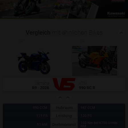
Vergleich
mit ähnlichen Bikes
(0)
(0)
Yamaha
KTM
R9 - 2026
990 RC R
Hubraum
890 CCM
947 CCM
Leistung
119 PS
130 PS
103 Nm bei 6750 U/min
Drehmoment
93 NM
NM