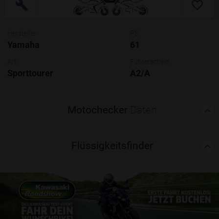
Hersteller
PS
Yamaha
61
Art
Führerschein
Sporttourer
A2/A
Motochecker
Daten
Flüssigkeitsfinder