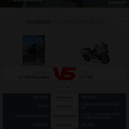
Vergleich
mit ähnlichen Bikes
(0)
(0)
Yamaha
Mash
XJ-600 Diversion
GT 750
Hubraum
598 CCM
730 CCM
74,8 PS bei 8.500 U/min
Leistung
61 PS
PS
ca. 69 – 70 Nm bei 6.800
Drehmoment
53 bei 7500/min NM
– 7.000 U/min NM
Sitzhöhe
NaN MM
780 MM