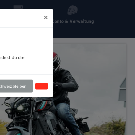
×
les um Motochecker
Konto & Verwaltung
ndest du die
hweiz bleiben