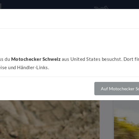
Alles rund ums Bike
Al
ss du
Motochecker Schweiz
aus United States besuchst. Dort fi
ise und Händler-Links.
Auf Motochecker Sc