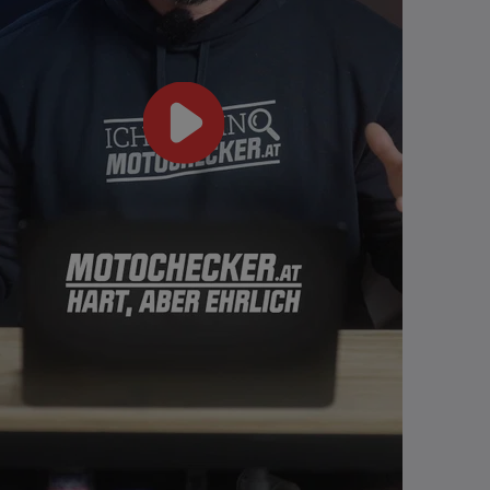
nd Motul - Eine
Kawasaki bei der Tour de
A
tnerschaft
France
F