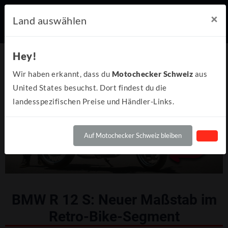
×
Land auswählen
Hey!
Wir haben erkannt, dass du
Motochecker Schweiz
aus
United States besuchst. Dort findest du die
landesspezifischen Preise und Händler-Links.
Auf Motochecker Schweiz bleiben
BMW R 12 S: Neuer Maßstab im
Retro-Bike-Segment