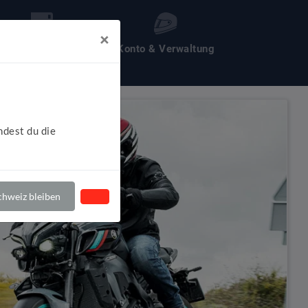
×
les um Motochecker
Konto & Verwaltung
ndest du die
hweiz bleiben