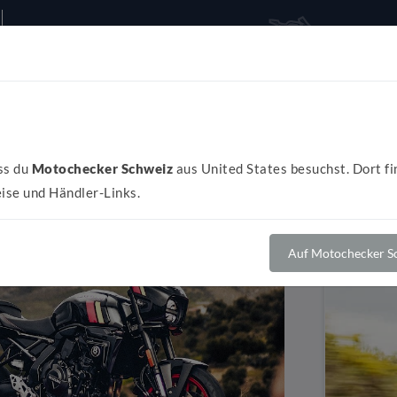
Alles rund ums Bike
Al
ss du
Motochecker Schweiz
aus United States besuchst. Dort fi
ise und Händler-Links.
Auf Motochecker Sc