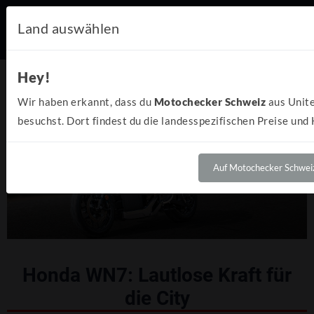
Land auswählen
Hey!
Wir haben erkannt, dass du
Motochecker Schweiz
aus Unite
besuchst. Dort findest du die landesspezifischen Preise und
Auf Motochecker Schweiz
Honda WN7: Lautlose Kraft für
die City