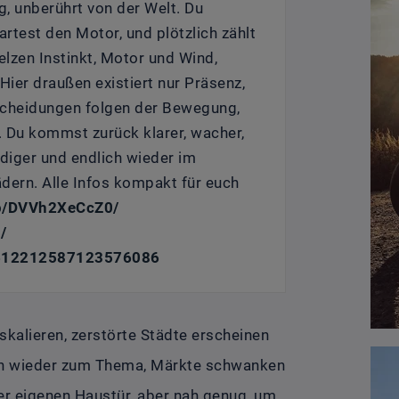
g, unberührt von der Welt. Du
rtest den Motor, und plötzlich zählt
elzen Instinkt, Motor und Wind,
Hier draußen existiert nur Präsenz,
ntscheidungen folgen der Bewegung,
 Du kommst zurück klarer, wacher,
ndiger und endlich wieder im
Rädern. Alle Infos kompakt für euch
/p/DVVh2XeCcZ0/
/
7612212587123576086
eskalieren, zerstörte Städte erscheinen
en wieder zum Thema, Märkte schwanken
der eigenen Haustür, aber nah genug, um