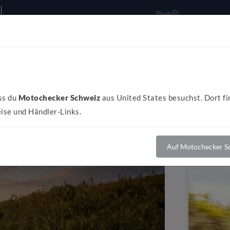
Alles rund ums Bike
Al
ss du
Motochecker Schweiz
aus United States besuchst. Dort fi
ise und Händler-Links.
Auf Motochecker Sc