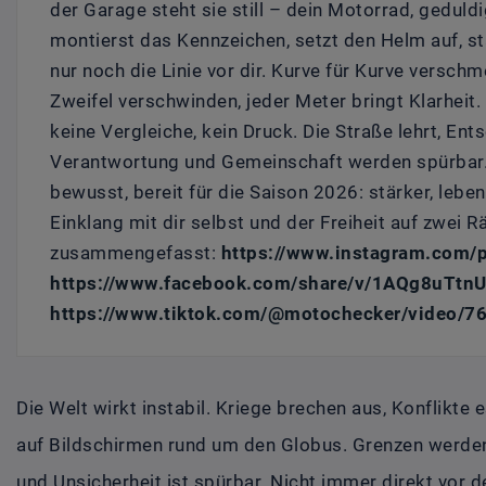
der Garage steht sie still – dein Motorrad, geduldi
montierst das Kennzeichen, setzt den Helm auf, sta
nur noch die Linie vor dir. Kurve für Kurve verschm
Zweifel verschwinden, jeder Meter bringt Klarheit. 
keine Vergleiche, kein Druck. Die Straße lehrt, E
Verantwortung und Gemeinschaft werden spürbar.
bewusst, bereit für die Saison 2026: stärker, lebe
Einklang mit dir selbst und der Freiheit auf zwei 
zusammengefasst:
https://www.instagram.com
https://www.facebook.com/share/v/1AQg8uTtnU
https://www.tiktok.com/@motochecker/video/
Die Welt wirkt instabil. Kriege brechen aus, Konflikte 
auf Bildschirmen rund um den Globus. Grenzen werd
und Unsicherheit ist spürbar. Nicht immer direkt vor 