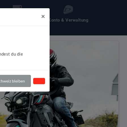
×
les um Motochecker
Konto & Verwaltung
ndest du die
hweiz bleiben