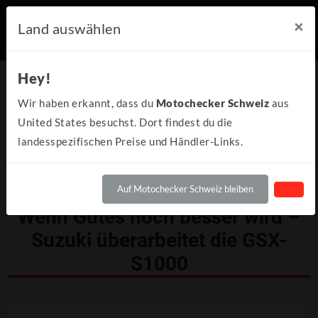
×
Land auswählen
Hey!
Wir haben erkannt, dass du
Motochecker Schweiz
aus
United States besuchst. Dort findest du die
landesspezifischen Preise und Händler-Links.
Auf Motochecker Schweiz bleiben
Wenn Gutes noch besser wird –
Suzuki überarbeitet die GSX-
S1000