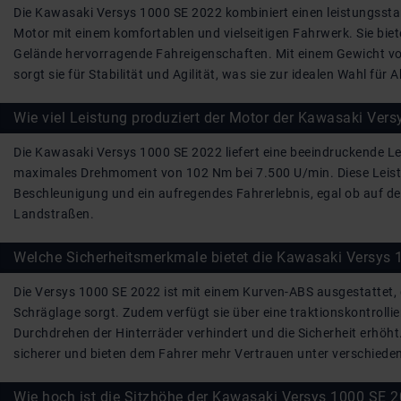
Die Kawasaki Versys 1000 SE 2022 kombiniert einen leistungssta
Motor mit einem komfortablen und vielseitigen Fahrwerk. Sie bie
Gelände hervorragende Fahreigenschaften. Mit einem Gewicht 
sorgt sie für Stabilität und Agilität, was sie zur idealen Wahl für
Wie viel Leistung produziert der Motor der Kawasaki Ver
Die Kawasaki Versys 1000 SE 2022 liefert eine beeindruckende L
maximales Drehmoment von 102 Nm bei 7.500 U/min. Diese Leist
Beschleunigung und ein aufregendes Fahrerlebnis, egal ob auf d
Landstraßen.
Welche Sicherheitsmerkmale bietet die Kawasaki Versys
Die Versys 1000 SE 2022 ist mit einem Kurven-ABS ausgestattet,
Schräglage sorgt. Zudem verfügt sie über eine traktionskontrolli
Durchdrehen der Hinterräder verhindert und die Sicherheit erhö
sicherer und bieten dem Fahrer mehr Vertrauen unter verschied
Wie hoch ist die Sitzhöhe der Kawasaki Versys 1000 SE 20