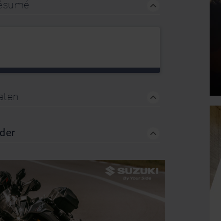
Résumé
aten
nder