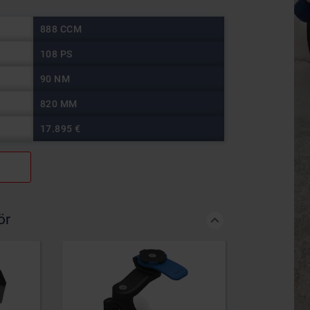
888 CCM
108 PS
90 NM
820 MM
17.895 €
ör