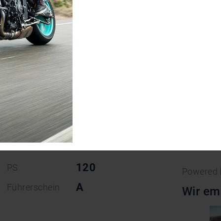
i
E 2022
We
120
PS
Powered
A
Führerschein
Wir em