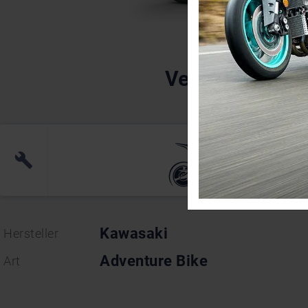
Kawasak
Versys 1000 S
(0)
Kawasaki
Hersteller
Adventure Bike
Art