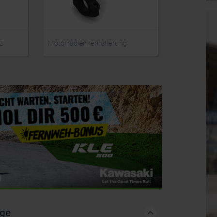
z
Motorradlenkerhalterung
Alukoffer Se
äge