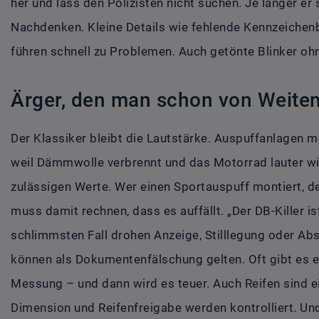
her und lass den Polizisten nicht suchen. Je länger er
Nachdenken. Kleine Details wie fehlende Kennzeichenb
führen schnell zu Problemen. Auch getönte Blinker ohn
Ärger, den man schon von Weite
Der Klassiker bleibt die Lautstärke. Auspuffanlagen 
weil Dämmwolle verbrennt und das Motorrad lauter wi
zulässigen Werte. Wer einen Sportauspuff montiert, den
muss damit rechnen, dass es auffällt. „Der DB-Killer i
schlimmsten Fall drohen Anzeige, Stilllegung oder A
können als Dokumentenfälschung gelten. Oft gibt es 
Messung – und dann wird es teuer. Auch Reifen sind ein 
Dimension und Reifenfreigabe werden kontrolliert. Und