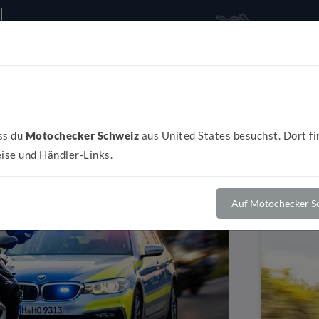
Alles rund ums Bike
Al
ss du
Motochecker Schweiz
aus United States besuchst. Dort fi
ise und Händler-Links.
Auf Motochecker Sc