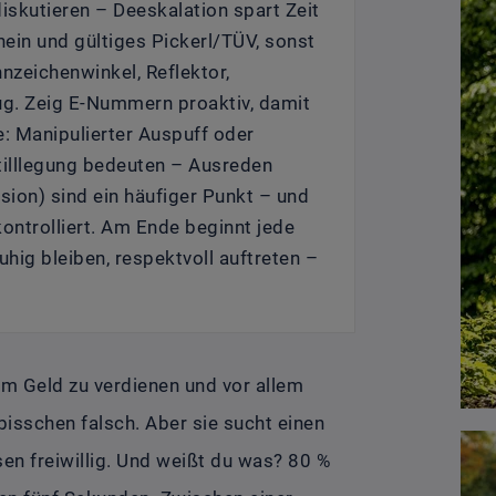
 diskutieren – Deeskalation spart Zeit
hein und gültiges Pickerl/TÜV, sonst
nzeichenwinkel, Reflektor,
g. Zeig E-Nummern proaktiv, damit
: Manipulierter Auspuff oder
tilllegung bedeuten – Ausreden
ension) sind ein häufiger Punkt – und
kontrolliert. Am Ende beginnt jede
uhig bleiben, respektvoll auftreten –
 um Geld zu verdienen und vor allem
bisschen falsch. Aber sie sucht einen
sen freiwillig. Und weißt du was? 80 %