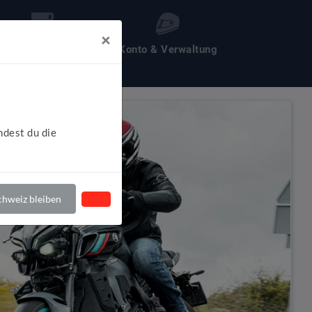
×
les um Motochecker
Konto & Verwaltung
ndest du die
hweiz bleiben