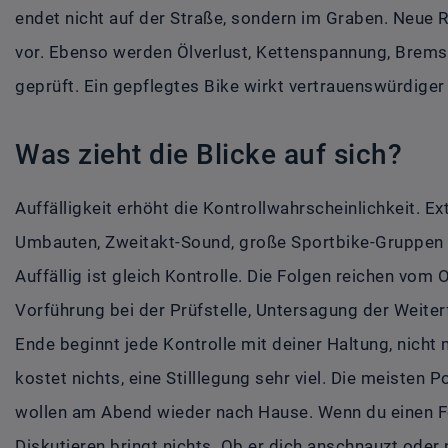
endet nicht auf der Straße, sondern im Graben. Neue R
vor. Ebenso werden Ölverlust, Kettenspannung, Brems
geprüft. Ein gepflegtes Bike wirkt vertrauenswürdiger 
Was zieht die Blicke auf sich?
Auffälligkeit erhöht die Kontrollwahrscheinlichkeit. Ex
Umbauten, Zweitakt-Sound, große Sportbike-Gruppen –
Auffällig ist gleich Kontrolle. Die Folgen reichen vo
Vorführung bei der Prüfstelle, Untersagung der Weit
Ende beginnt jede Kontrolle mit deiner Haltung, nicht
kostet nichts, eine Stilllegung sehr viel. Die meisten 
wollen am Abend wieder nach Hause. Wenn du einen Fe
Diskutieren bringt nichts. Ob er dich anschnauzt oder n